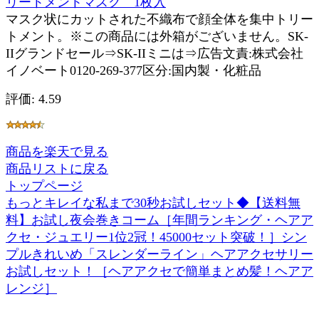
リートメントマスク 1枚入
マスク状にカットされた不織布で顔全体を集中トリー
トメント。※この商品には外箱がございません。SK-
IIグランドセール⇒SK-IIミニは⇒広告文責:株式会社
イノベート0120-269-377区分:国内製・化粧品
評価: 4.59
商品を楽天で見る
商品リストに戻る
トップページ
もっとキレイな私まで30秒お試しセット◆【送料無
料】お試し夜会巻きコーム［年間ランキング・ヘアア
クセ・ジュエリー1位2冠！45000セット突破！］シン
プルきれいめ「スレンダーライン」ヘアアクセサリー
お試しセット！［ヘアアクセで簡単まとめ髪！ヘアア
レンジ］