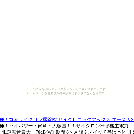
[PR] この広告は3ヶ月以上更新がないため表示されています。
ホームページを更新後24時間以内に表示されなくなります。
種！竜巻サイクロン掃除機 サイクロニックマックス エース VS-1
種！ハイパワー・簡単・大容量！！サイクロン掃除機主電力：100V 
ダストカップ：約4L運転音最大：78dB保証期間:6ヶ月間※スイッ