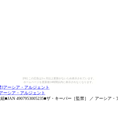
[PR] この広告は3ヶ月以上更新がないため表示されています。
ホームページを更新後24時間以内に表示されなくなります。
]アーシア・アルジェント
SB) 1枚組■JAN 4907953005235■ザ・キーパー［監禁］ ／ アー