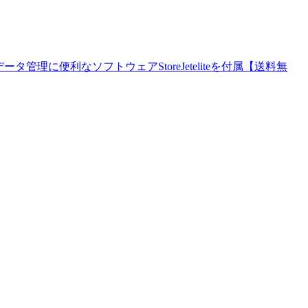
も対応 データ管理に便利なソフトウェアStoreJeteliteを付属【送料無