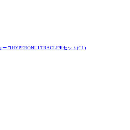
PERONULTRACLF/Rセット(CL)