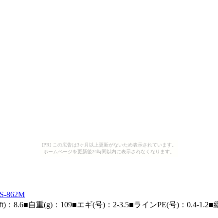
[PR] この広告は3ヶ月以上更新がないため表示されています。
ホームページを更新後24時間以内に表示されなくなります。
862M
：8.6■自重(g)：109■エギ(号)：2-3.5■ラインPE(号)：0.