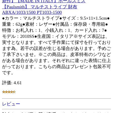
新作】【MADE IN ITALY】ポールスミス
【Paulsmith】 マルチストライプ 財布
ABXA/1033/1500 PT1033-1500
●カラー：マルチストライプ●サイズ：9.5×11×1.5cm●
重量：62g●素材：レザー●付属品：保存袋・専用箱●
特徴：お札入れ：1、小銭入れ：1、カード入れ：7●
モデル：2010SS●生産国：イタリア※サイズ表記は、
実寸となります。すべて手作業にて採寸を行っており
ます為、若干の誤差が生じる場合があります。予めご
了承下さいませ。※この商品は、皮革特有のシワなど
がある場合があります。それぞれに違った表情に仕上
がっております。こちらの商品はプレゼント包装不可
です。
評価: 4.61
レビュー