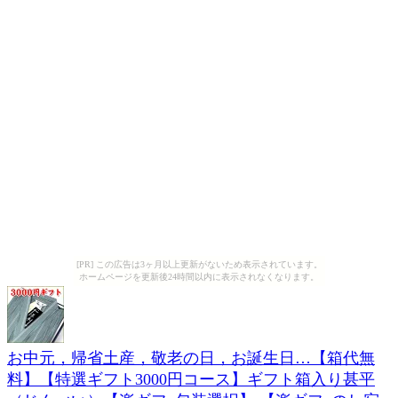
[PR] この広告は3ヶ月以上更新がないため表示されています。
ホームページを更新後24時間以内に表示されなくなります。
お中元，帰省土産，敬老の日，お誕生日…【箱代無
料】【特選ギフト3000円コース】ギフト箱入り甚平