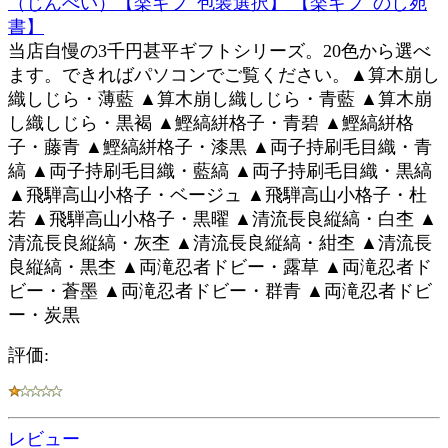
（じんべい）【楽ギフ_包装選択】 【楽ギフ_のし宛
書】
当店自慢の3千円甚平ギフトシリーズ。20色から選べ
ます。できればパソコンでご覧ください。▲算木崩し
織しじら・薄藍 ▲算木崩し織しじら・青藍 ▲算木崩
し織しじら・黒褐 ▲鰹縞絣格子・青碧 ▲鰹縞絣格
子・藤青 ▲鰹縞絣格子・漆黒 ▲両子持刷毛目織・青
縞 ▲両子持刷毛目織・藍縞 ▲両子持刷毛目織・黒縞
▲飛騨高山小格子・ベージュ ▲飛騨高山小格子・杜
若 ▲飛騨高山小格子・黒曜 ▲清流長良縦縞・白杢 ▲
清流長良縦縞・灰杢 ▲清流長良縦縞・紺杢 ▲清流長
良縦縞・黒杢 ▲両滝忍者ドビー・露草 ▲両滝忍者ド
ビー・蒼墨 ▲両滝忍者ドビー・群青 ▲両滝忍者ドビ
ー・炭黒
評価:
レビュー